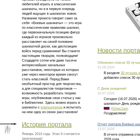
любителей играть в классические
шахматы, но и в первую очередь
людей ищущих в шахматах новое.
Название проекта говорит само за
себя: «Боевые шахматы» — это
игра
по классическим правилам шахмат
,
где первоначальную позицию фигур
каждый из игроков произвольно
расставляет на своей половине
шахматной доски, как диспозицию
Новости порт
войск перед сражением! Вы станете
настоящим творцом, полководцем!
Создадите сотни или даже тысячи
Обновлен список 30 лучши
интереснейших начальных
01.08.2026
расстановок, некоторые из которых
В разделе
30 лучших и
уже через некоторое время смогут
добавлен список 30 л
стать классикой. Перед Вами
необъятный простор для творчества,
а для
специалистов-теоретиков —
C Днем рождения!
возможность разработать теорию
16.07.2026
игры, опубликовав свои статьи у нас
Сегодня (16.07.2026)
в Библиотеке. Здесь можно
играть в
шахматы» День рожде
шахматы
с
компьютером
и испытать
:
R1hoc1um
.
на нем одну из своих расстановок!
Поздравляем!
История портала
Отчет портала Боевые ша
13.07.2026
Январь 2010 года. Этап II считается
В отчете отражена ст
оконченным!
2026 года.