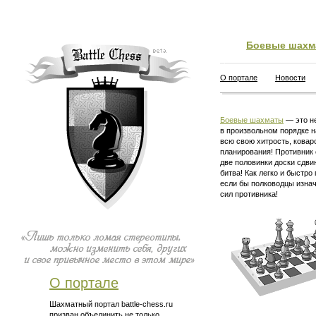
Боевые шахм
О портале
Новости
Боевые шахматы
— это не
в произвольном порядке н
всю свою хитрость, ковар
планирования! Противник 
две половинки доски сдви
битва! Как легко и быстро
если бы полководцы изна
сил противника!
О портале
Шахматный портал battle-chess.ru
призван объединить не только