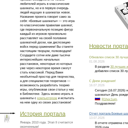
любителей играть в классические
шахматы, но и в первую очередь
людей ищущих в шахматах новое.
Название проекта говорит само за
себя: «Боевые шахматы» — это
игра
по классическим правилам шахмат
,
где первоначальную позицию фигур
каждый из игроков произвольно
расставляет на своей половине
шахматной доски, как диспозицию
Новости порт
войск перед сражением! Вы станете
настоящим творцом, полководцем!
Создадите сотни или даже тысячи
Обновлен список 30 лучши
интереснейших начальных
01.08.2026
расстановок, некоторые из которых
В разделе
30 лучших и
уже через некоторое время смогут
добавлен список 30 л
стать классикой. Перед Вами
необъятный простор для творчества,
а для
специалистов-теоретиков —
C Днем рождения!
возможность разработать теорию
16.07.2026
игры, опубликовав свои статьи у нас
Сегодня (16.07.2026)
в Библиотеке. Здесь можно
играть в
шахматы» День рожде
шахматы
с
компьютером
и испытать
:
R1hoc1um
.
на нем одну из своих расстановок!
Поздравляем!
История портала
Отчет портала Боевые ша
13.07.2026
Январь 2010 года. Этап II считается
В отчете отражена ст
оконченным!
2026 года.