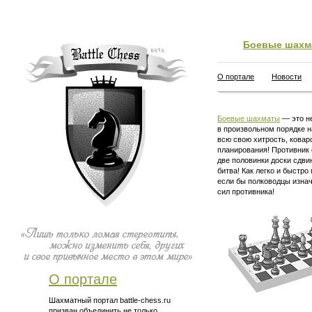
Боевые шахм
О портале
Новости
Боевые шахматы
— это не
в произвольном порядке н
всю свою хитрость, ковар
планирования! Противник 
две половинки доски сдви
битва! Как легко и быстро
если бы полководцы изна
сил противника!
О портале
Шахматный портал battle-chess.ru
призван объединить не только