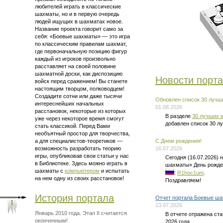
любителей играть в классические
шахматы, но и в первую очередь
людей ищущих в шахматах новое.
Название проекта говорит само за
себя: «Боевые шахматы» — это
игра
по классическим правилам шахмат
,
где первоначальную позицию фигур
каждый из игроков произвольно
расставляет на своей половине
шахматной доски, как диспозицию
Новости порт
войск перед сражением! Вы станете
настоящим творцом, полководцем!
Создадите сотни или даже тысячи
Обновлен список 30 лучши
интереснейших начальных
01.08.2026
расстановок, некоторые из которых
В разделе
30 лучших и
уже через некоторое время смогут
добавлен список 30 л
стать классикой. Перед Вами
необъятный простор для творчества,
а для
специалистов-теоретиков —
C Днем рождения!
возможность разработать теорию
16.07.2026
игры, опубликовав свои статьи у нас
Сегодня (16.07.2026)
в Библиотеке. Здесь можно
играть в
шахматы» День рожде
шахматы
с
компьютером
и испытать
:
R1hoc1um
.
на нем одну из своих расстановок!
Поздравляем!
История портала
Отчет портала Боевые ша
13.07.2026
Январь 2010 года. Этап II считается
В отчете отражена ст
оконченным!
2026 года.