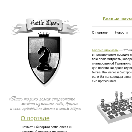
Боевые шахм
О портале
Новости
Боевые шахматы
— это не
в произвольном порядке н
всю свою хитрость, ковар
планирования! Противник 
две половинки доски сдви
битва! Как легко и быстро
если бы полководцы изна
сил противника!
О портале
Шахматный портал battle-chess.ru
призван объединить не только