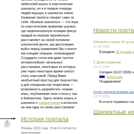
любителей играть в классические
шахматы, но и в первую очередь
людей ищущих в шахматах новое.
Название проекта говорит само за
себя: «Боевые шахматы» — это
игра
по классическим правилам шахмат
,
Новости порт
где первоначальную позицию фигур
каждый из игроков произвольно
расставляет на своей половине
Обновлен список 30 лучши
шахматной доски, как диспозицию
01.08.2026
войск перед сражением! Вы станете
В разделе
30 лучших и
настоящим творцом, полководцем!
Создадите сотни или даже тысячи
интереснейших начальных
C Днем рождения!
расстановок, некоторые из которых
16.07.2026
уже через некоторое время смогут
Сегодня (16.07.2026)
стать классикой. Перед Вами
:
R1hoc1um
.
необъятный простор для творчества,
Поздравляем!
а для
специалистов-теоретиков —
возможность разработать теорию
Отчет портала Боевые ша
игры, опубликовав свои статьи у нас
13.07.2026
в Библиотеке. Здесь можно
играть в
В отчете отражена ста
шахматы
с
компьютером
и испытать
на нем одну из своих расстановок!
Шахматные но
История портала
Январь 2010 года. Этап II считается
оконченным!