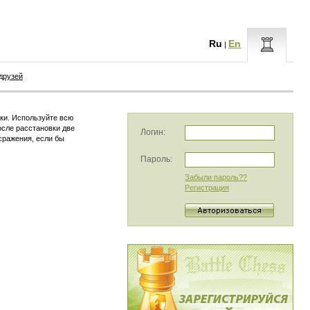
Ru
En
|
друзей
ки. Используйте всю
осле расстановки две
Логин:
сражения, если бы
Пароль:
Забыли пароль??
Регистрация