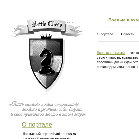
Боевые шахм
О портале
Новости
Боевые шахматы
— это не
свою хитрость, коварство
половинки доски сдвинутс
полководцы изначально зн
О портале
Шахматный портал battle-chess.ru
призван объединить не только