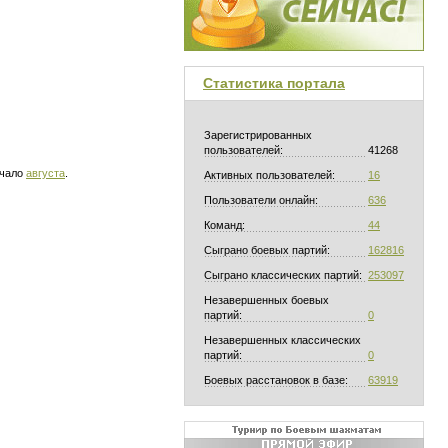
Статистика портала
Зарегистрированных
пользователей:
41268
ачало
августа
.
Активных пользователей:
16
Пользователи онлайн:
636
Команд:
44
Сыграно боевых партий:
162816
Сыграно классических партий:
253097
Незавершенных боевых
партий:
0
Незавершенных классических
партий:
0
Боевых расстановок в базе:
63919