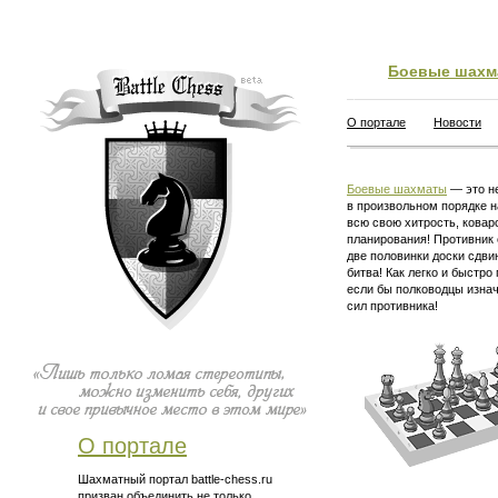
Боевые шахм
О портале
Новости
Боевые шахматы
— это не
в произвольном порядке н
всю свою хитрость, ковар
планирования! Противник 
две половинки доски сдви
битва! Как легко и быстро
если бы полководцы изна
сил противника!
О портале
Шахматный портал battle-chess.ru
призван объединить не только