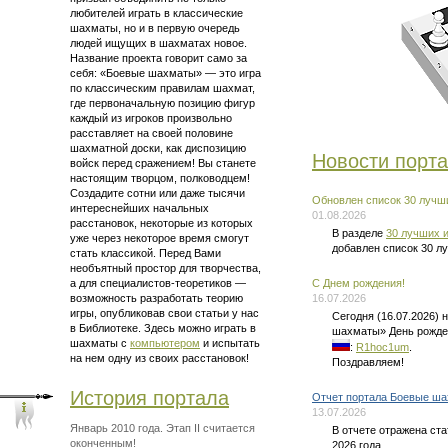
любителей играть в классические
шахматы, но и в первую очередь
людей ищущих в шахматах новое.
Название проекта говорит само за
себя: «Боевые шахматы» — это
игра
по классическим правилам шахмат
,
где первоначальную позицию фигур
каждый из игроков произвольно
расставляет на своей половине
шахматной доски, как диспозицию
Новости порт
войск перед сражением! Вы станете
настоящим творцом, полководцем!
Создадите сотни или даже тысячи
Обновлен список 30 лучши
интереснейших начальных
01.08.2026
расстановок, некоторые из которых
В разделе
30 лучших и
уже через некоторое время смогут
добавлен список 30 л
стать классикой. Перед Вами
необъятный простор для творчества,
а для
специалистов-теоретиков —
C Днем рождения!
возможность разработать теорию
16.07.2026
игры, опубликовав свои статьи у нас
Сегодня (16.07.2026)
в Библиотеке. Здесь можно
играть в
шахматы» День рожде
шахматы
с
компьютером
и испытать
:
R1hoc1um
.
на нем одну из своих расстановок!
Поздравляем!
История портала
Отчет портала Боевые ша
13.07.2026
Январь 2010 года. Этап II считается
В отчете отражена ст
оконченным!
2026 года.