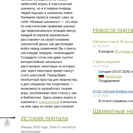
любителей играть в классические
шахматы, но и в первую очередь
людей ищущих в шахматах новое.
Название проекта говорит само за
себя: «Боевые шахматы» — это
игра
по классическим правилам шахмат
,
Новости порт
где первоначальную позицию фигур
каждый из игроков произвольно
расставляет на своей половине
Обновлен список 30 лучши
шахматной доски, как диспозицию
01.08.2026
войск перед сражением! Вы станете
В разделе
30 лучших и
настоящим творцом, полководцем!
Создадите сотни или даже тысячи
интереснейших начальных
C Днем рождения!
расстановок, некоторые из которых
16.07.2026
уже через некоторое время смогут
Сегодня (16.07.2026)
стать классикой. Перед Вами
:
R1hoc1um
.
необъятный простор для творчества,
Поздравляем!
а для
специалистов-теоретиков —
возможность разработать теорию
Отчет портала Боевые ша
игры, опубликовав свои статьи у нас
13.07.2026
в Библиотеке. Здесь можно
играть в
В отчете отражена ста
шахматы
с
компьютером
и испытать
на нем одну из своих расстановок!
Шахматные но
История портала
Январь 2010 года. Этап II считается
оконченным!