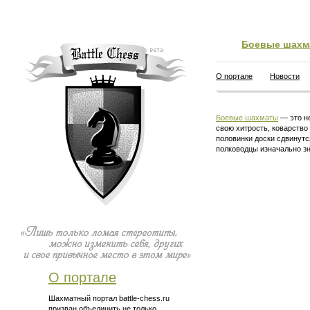
Боевые шахм
О портале
Новости
Боевые шахматы
— это не
свою хитрость, коварство
половинки доски сдвинутс
полководцы изначально зн
О портале
Шахматный портал battle-chess.ru
призван объединить не только