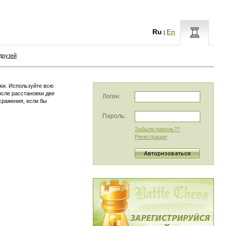
Ru
En
|
друзей
ки. Используйте всю
осле расстановки две
Логин:
сражения, если бы
Пароль:
Забыли пароль??
Регистрация