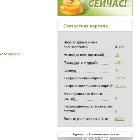
Статистика портала
Зарегистрированных
пользователей:
41268
ачало
августа
.
Активных пользователей:
16
Пользователи онлайн:
1084
Команд:
44
Сыграно боевых партий:
162816
Сыграно классических партий:
253097
Незавершенных боевых
партий:
0
Незавершенных классических
партий:
0
Боевых расстановок в базе:
63919