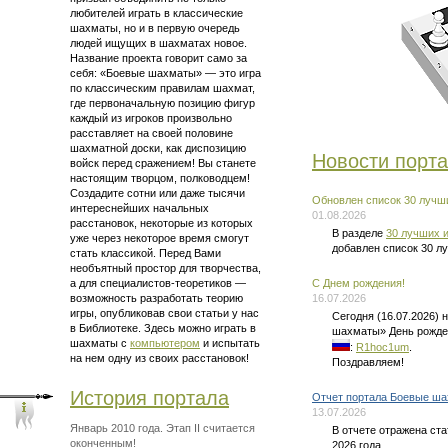
любителей играть в классические
шахматы, но и в первую очередь
людей ищущих в шахматах новое.
Название проекта говорит само за
себя: «Боевые шахматы» — это
игра
по классическим правилам шахмат
,
где первоначальную позицию фигур
каждый из игроков произвольно
расставляет на своей половине
шахматной доски, как диспозицию
Новости порт
войск перед сражением! Вы станете
настоящим творцом, полководцем!
Создадите сотни или даже тысячи
Обновлен список 30 лучши
интереснейших начальных
01.08.2026
расстановок, некоторые из которых
В разделе
30 лучших и
уже через некоторое время смогут
добавлен список 30 л
стать классикой. Перед Вами
необъятный простор для творчества,
а для
специалистов-теоретиков —
C Днем рождения!
возможность разработать теорию
16.07.2026
игры, опубликовав свои статьи у нас
Сегодня (16.07.2026)
в Библиотеке. Здесь можно
играть в
шахматы» День рожде
шахматы
с
компьютером
и испытать
:
R1hoc1um
.
на нем одну из своих расстановок!
Поздравляем!
История портала
Отчет портала Боевые ша
13.07.2026
Январь 2010 года. Этап II считается
В отчете отражена ст
оконченным!
2026 года.