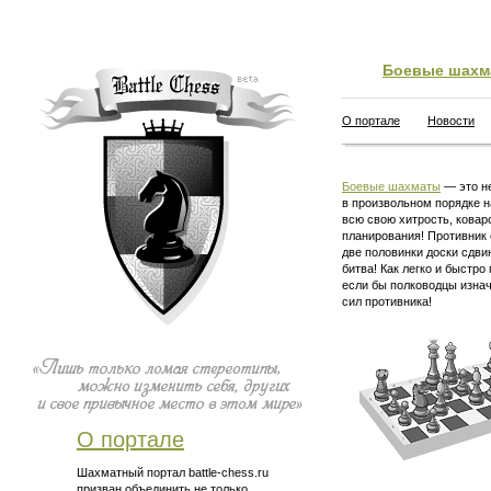
Боевые шахм
О портале
Новости
Боевые шахматы
— это не
в произвольном порядке н
всю свою хитрость, ковар
планирования! Противник 
две половинки доски сдви
битва! Как легко и быстро
если бы полководцы изна
сил противника!
О портале
Шахматный портал battle-chess.ru
призван объединить не только