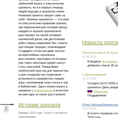
любителей играть в классические
шахматы, но и в первую очередь
людей ищущих в шахматах новое.
Название проекта говорит само за
себя: «Боевые шахматы» — это
игра
по классическим правилам шахмат
,
где первоначальную позицию фигур
каждый из игроков произвольно
расставляет на своей половине
шахматной доски, как диспозицию
Новости порт
войск перед сражением! Вы станете
настоящим творцом, полководцем!
Создадите сотни или даже тысячи
Обновлен список 30 лучши
интереснейших начальных
01.08.2026
расстановок, некоторые из которых
В разделе
30 лучших и
уже через некоторое время смогут
добавлен список 30 л
стать классикой. Перед Вами
необъятный простор для творчества,
а для
специалистов-теоретиков —
C Днем рождения!
возможность разработать теорию
16.07.2026
игры, опубликовав свои статьи у нас
Сегодня (16.07.2026)
в Библиотеке. Здесь можно
играть в
шахматы» День рожде
шахматы
с
компьютером
и испытать
:
R1hoc1um
.
на нем одну из своих расстановок!
Поздравляем!
История портала
Отчет портала Боевые ша
13.07.2026
Январь 2010 года. Этап II считается
В отчете отражена ст
оконченным!
2026 года.