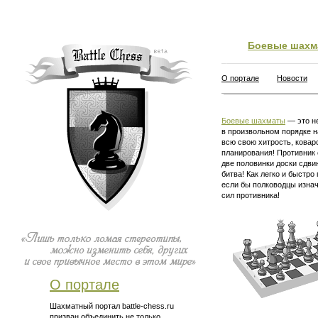
Боевые шахм
О портале
Новости
Боевые шахматы
— это не
в произвольном порядке н
всю свою хитрость, ковар
планирования! Противник 
две половинки доски сдви
битва! Как легко и быстро
если бы полководцы изна
сил противника!
О портале
Шахматный портал battle-chess.ru
призван объединить не только