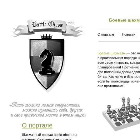
Боевые шахм
О портале
Новости
Боевые шахматы
— это не
в произвольном порядке н
всю свою хитрость, ковар
планирования! Противник 
две половинки доски сдви
битва! Как легко и быстро
если бы полководцы изна
сил противника!
О портале
Шахматный портал battle-chess.ru
призван объединить не только