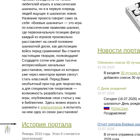
любителей играть в классические
шахматы, но и в первую очередь
людей ищущих в шахматах новое.
Название проекта говорит само за
себя: «Боевые шахматы» — это
игра
по классическим правилам шахмат
,
где первоначальную позицию фигур
каждый из игроков произвольно
расставляет на своей половине
шахматной доски, как диспозицию
Новости порт
войск перед сражением! Вы станете
настоящим творцом, полководцем!
Создадите сотни или даже тысячи
Обновлен список 30 лучши
интереснейших начальных
01.08.2026
расстановок, некоторые из которых
В разделе
30 лучших и
уже через некоторое время смогут
добавлен список 30 л
стать классикой. Перед Вами
необъятный простор для творчества,
а для
специалистов-теоретиков —
C Днем рождения!
возможность разработать теорию
16.07.2026
игры, опубликовав свои статьи у нас
Сегодня (16.07.2026)
в Библиотеке. Здесь можно
играть в
шахматы» День рожде
шахматы
с
компьютером
и испытать
:
R1hoc1um
.
на нем одну из своих расстановок!
Поздравляем!
История портала
Отчет портала Боевые ша
13.07.2026
Январь 2010 года. Этап II считается
В отчете отражена ст
оконченным!
2026 года.