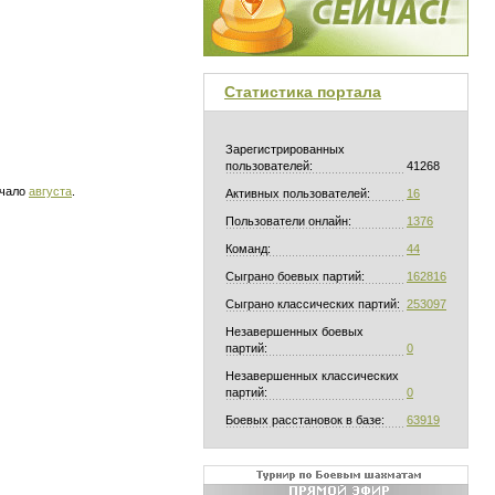
Статистика портала
Зарегистрированных
пользователей:
41268
ачало
августа
.
Активных пользователей:
16
Пользователи онлайн:
1376
Команд:
44
Сыграно боевых партий:
162816
Сыграно классических партий:
253097
Незавершенных боевых
партий:
0
Незавершенных классических
партий:
0
Боевых расстановок в базе:
63919