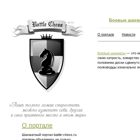
Боевые шахм
О портале
Новости
Боевые шахматы
— это не
свою хитрость, коварство
половинки доски сдвинутс
полководцы изначально зн
О портале
Шахматный портал battle-chess.ru
призван объединить не только