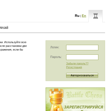
Ru
En
|
друзей
ки. Используйте всю
осле расстановки две
Логин:
сражения, если бы
Пароль:
Забыли пароль??
Регистрация