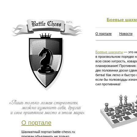
Боевые шахм
О портале
Новости
Боевые шахматы
— это не
в произвольном порядке н
всю свою хитрость, ковар
планирования! Противник 
две половинки доски сдви
битва! Как легко и быстро
если бы полководцы изна
сил противника!
О портале
Шахматный портал battle-chess.ru
призван объединить не только