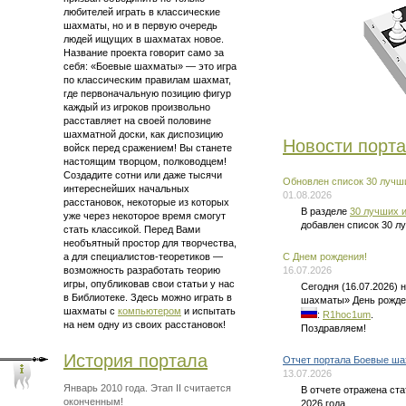
любителей играть в классические
шахматы, но и в первую очередь
людей ищущих в шахматах новое.
Название проекта говорит само за
себя: «Боевые шахматы» — это
игра
по классическим правилам шахмат
,
где первоначальную позицию фигур
каждый из игроков произвольно
расставляет на своей половине
шахматной доски, как диспозицию
Новости порт
войск перед сражением! Вы станете
настоящим творцом, полководцем!
Создадите сотни или даже тысячи
Обновлен список 30 лучши
интереснейших начальных
01.08.2026
расстановок, некоторые из которых
В разделе
30 лучших и
уже через некоторое время смогут
добавлен список 30 л
стать классикой. Перед Вами
необъятный простор для творчества,
а для
специалистов-теоретиков —
C Днем рождения!
возможность разработать теорию
16.07.2026
игры, опубликовав свои статьи у нас
Сегодня (16.07.2026)
в Библиотеке. Здесь можно
играть в
шахматы» День рожде
шахматы
с
компьютером
и испытать
:
R1hoc1um
.
на нем одну из своих расстановок!
Поздравляем!
История портала
Отчет портала Боевые ша
13.07.2026
Январь 2010 года. Этап II считается
В отчете отражена ст
оконченным!
2026 года.