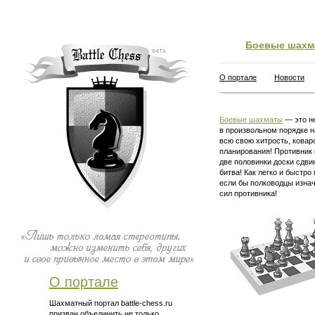
Боевые шахм
О портале
Новости
Боевые шахматы
— это не
в произвольном порядке н
всю свою хитрость, ковар
планирования! Противник 
две половинки доски сдви
битва! Как легко и быстро
если бы полководцы изна
сил противника!
О портале
Шахматный портал battle-chess.ru
призван объединить не только