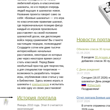
любителей играть в классические
шахматы, но и в первую очередь
людей ищущих в шахматах новое.
Название проекта говорит само за
себя: «Боевые шахматы» — это
игра
по классическим правилам шахмат
,
где первоначальную позицию фигур
каждый из игроков произвольно
расставляет на своей половине
шахматной доски, как диспозицию
Новости порт
войск перед сражением! Вы станете
настоящим творцом, полководцем!
Создадите сотни или даже тысячи
Обновлен список 30 лучши
интереснейших начальных
01.08.2026
расстановок, некоторые из которых
В разделе
30 лучших и
уже через некоторое время смогут
добавлен список 30 л
стать классикой. Перед Вами
необъятный простор для творчества,
а для
специалистов-теоретиков —
C Днем рождения!
возможность разработать теорию
16.07.2026
игры, опубликовав свои статьи у нас
Сегодня (16.07.2026)
в Библиотеке. Здесь можно
играть в
шахматы» День рожде
шахматы
с
компьютером
и испытать
:
R1hoc1um
.
на нем одну из своих расстановок!
Поздравляем!
История портала
Отчет портала Боевые ша
13.07.2026
Январь 2010 года. Этап II считается
В отчете отражена ст
оконченным!
2026 года.