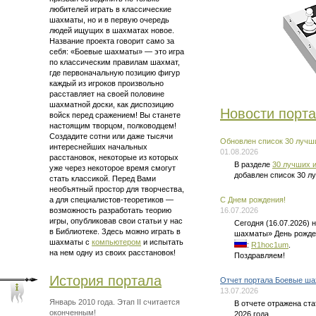
любителей играть в классические
шахматы, но и в первую очередь
людей ищущих в шахматах новое.
Название проекта говорит само за
себя: «Боевые шахматы» — это
игра
по классическим правилам шахмат
,
где первоначальную позицию фигур
каждый из игроков произвольно
расставляет на своей половине
шахматной доски, как диспозицию
Новости порт
войск перед сражением! Вы станете
настоящим творцом, полководцем!
Создадите сотни или даже тысячи
Обновлен список 30 лучши
интереснейших начальных
01.08.2026
расстановок, некоторые из которых
В разделе
30 лучших и
уже через некоторое время смогут
добавлен список 30 л
стать классикой. Перед Вами
необъятный простор для творчества,
а для
специалистов-теоретиков —
C Днем рождения!
возможность разработать теорию
16.07.2026
игры, опубликовав свои статьи у нас
Сегодня (16.07.2026)
в Библиотеке. Здесь можно
играть в
шахматы» День рожде
шахматы
с
компьютером
и испытать
:
R1hoc1um
.
на нем одну из своих расстановок!
Поздравляем!
История портала
Отчет портала Боевые ша
13.07.2026
Январь 2010 года. Этап II считается
В отчете отражена ст
оконченным!
2026 года.