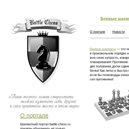
Боевые шахм
О портале
Новости
Боевые шахматы
— это не
в произвольном порядке н
всю свою хитрость, ковар
планирования! Противник 
две половинки доски сдви
битва! Как легко и быстро
если бы полководцы изна
сил противника!
О портале
Шахматный портал battle-chess.ru
призван объединить не только