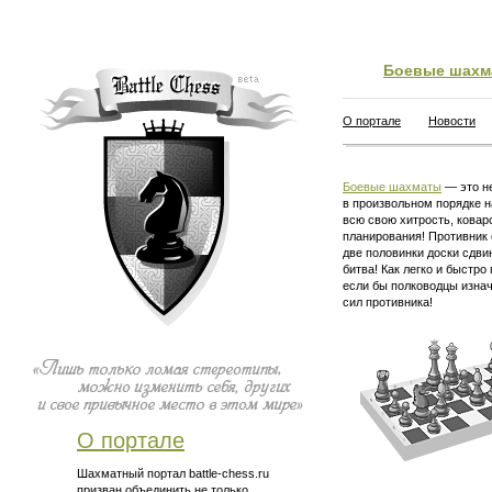
Боевые шахм
О портале
Новости
Боевые шахматы
— это не
в произвольном порядке н
всю свою хитрость, ковар
планирования! Противник 
две половинки доски сдви
битва! Как легко и быстро
если бы полководцы изна
сил противника!
О портале
Шахматный портал battle-chess.ru
призван объединить не только