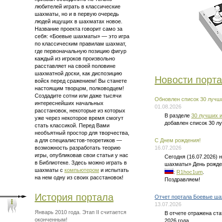
любителей играть в классические
шахматы, но и в первую очередь
людей ищущих в шахматах новое.
Название проекта говорит само за
себя: «Боевые шахматы» — это
игра
по классическим правилам шахмат
,
где первоначальную позицию фигур
каждый из игроков произвольно
расставляет на своей половине
шахматной доски, как диспозицию
Новости порт
войск перед сражением! Вы станете
настоящим творцом, полководцем!
Создадите сотни или даже тысячи
Обновлен список 30 лучши
интереснейших начальных
01.08.2026
расстановок, некоторые из которых
В разделе
30 лучших и
уже через некоторое время смогут
добавлен список 30 л
стать классикой. Перед Вами
необъятный простор для творчества,
а для
специалистов-теоретиков —
C Днем рождения!
возможность разработать теорию
16.07.2026
игры, опубликовав свои статьи у нас
Сегодня (16.07.2026)
в Библиотеке. Здесь можно
играть в
шахматы» День рожде
шахматы
с
компьютером
и испытать
:
R1hoc1um
.
на нем одну из своих расстановок!
Поздравляем!
История портала
Отчет портала Боевые ша
13.07.2026
Январь 2010 года. Этап II считается
В отчете отражена ст
оконченным!
2026 года.