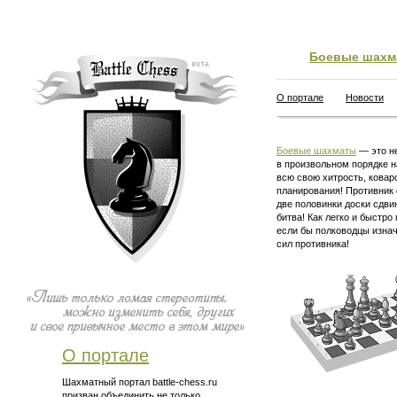
Боевые шахм
О портале
Новости
Боевые шахматы
— это не
в произвольном порядке н
всю свою хитрость, ковар
планирования! Противник 
две половинки доски сдви
битва! Как легко и быстро
если бы полководцы изна
сил противника!
О портале
Шахматный портал battle-chess.ru
призван объединить не только