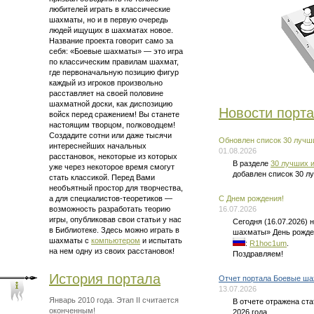
любителей играть в классические
шахматы, но и в первую очередь
людей ищущих в шахматах новое.
Название проекта говорит само за
себя: «Боевые шахматы» — это
игра
по классическим правилам шахмат
,
где первоначальную позицию фигур
каждый из игроков произвольно
расставляет на своей половине
шахматной доски, как диспозицию
Новости порт
войск перед сражением! Вы станете
настоящим творцом, полководцем!
Создадите сотни или даже тысячи
Обновлен список 30 лучши
интереснейших начальных
01.08.2026
расстановок, некоторые из которых
В разделе
30 лучших и
уже через некоторое время смогут
добавлен список 30 л
стать классикой. Перед Вами
необъятный простор для творчества,
а для
специалистов-теоретиков —
C Днем рождения!
возможность разработать теорию
16.07.2026
игры, опубликовав свои статьи у нас
Сегодня (16.07.2026)
в Библиотеке. Здесь можно
играть в
шахматы» День рожде
шахматы
с
компьютером
и испытать
:
R1hoc1um
.
на нем одну из своих расстановок!
Поздравляем!
История портала
Отчет портала Боевые ша
13.07.2026
Январь 2010 года. Этап II считается
В отчете отражена ст
оконченным!
2026 года.