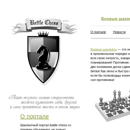
Боевые шахм
О портале
Новости
Боевые шахматы
— это не
в произвольном порядке н
всю свою хитрость, ковар
планирования! Противник 
две половинки доски сдви
битва! Как легко и быстро
если бы полководцы изна
сил противника!
О портале
Шахматный портал battle-chess.ru
призван объединить не только