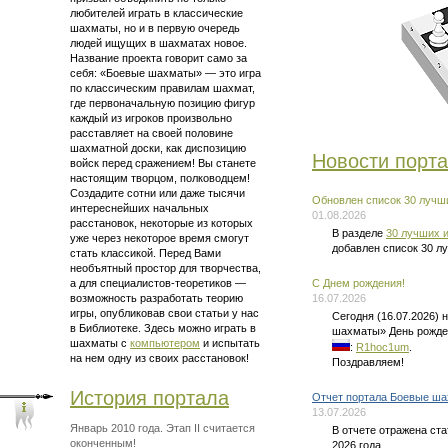
любителей играть в классические
шахматы, но и в первую очередь
людей ищущих в шахматах новое.
Название проекта говорит само за
себя: «Боевые шахматы» — это
игра
по классическим правилам шахмат
,
где первоначальную позицию фигур
каждый из игроков произвольно
расставляет на своей половине
шахматной доски, как диспозицию
Новости порт
войск перед сражением! Вы станете
настоящим творцом, полководцем!
Создадите сотни или даже тысячи
Обновлен список 30 лучши
интереснейших начальных
01.08.2026
расстановок, некоторые из которых
В разделе
30 лучших и
уже через некоторое время смогут
добавлен список 30 л
стать классикой. Перед Вами
необъятный простор для творчества,
а для
специалистов-теоретиков —
C Днем рождения!
возможность разработать теорию
16.07.2026
игры, опубликовав свои статьи у нас
Сегодня (16.07.2026)
в Библиотеке. Здесь можно
играть в
шахматы» День рожде
шахматы
с
компьютером
и испытать
:
R1hoc1um
.
на нем одну из своих расстановок!
Поздравляем!
История портала
Отчет портала Боевые ша
13.07.2026
Январь 2010 года. Этап II считается
В отчете отражена ст
оконченным!
2026 года.