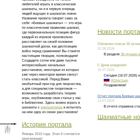
любителей играть в классические
шахматы, но и в первую очередь
людей ищущих в шахматах новое.
Название проекта говорит само за
себя: «Боевые шахматы» — это
игра
по классическим правилам шахмат
,
Новости порт
где первоначальную позицию фигур
каждый из игроков произвольно
расставляет на своей половине
Обновлен список 30 лучши
шахматной доски, как диспозицию
01.08.2026
войск перед сражением! Вы станете
В разделе
30 лучших и
настоящим творцом, полководцем!
Создадите сотни или даже тысячи
интереснейших начальных
C Днем рождения!
расстановок, некоторые из которых
16.07.2026
уже через некоторое время смогут
Сегодня (16.07.2026)
стать классикой. Перед Вами
:
R1hoc1um
.
необъятный простор для творчества,
Поздравляем!
а для
специалистов-теоретиков —
возможность разработать теорию
Отчет портала Боевые ша
игры, опубликовав свои статьи у нас
13.07.2026
в Библиотеке. Здесь можно
играть в
В отчете отражена ста
шахматы
с
компьютером
и испытать
на нем одну из своих расстановок!
Шахматные но
История портала
Январь 2010 года. Этап II считается
оконченным!