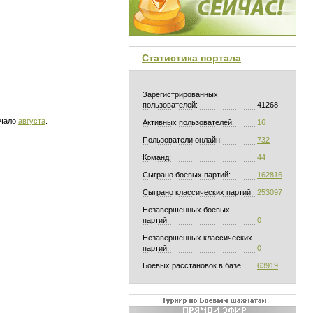
Статистика портала
Зарегистрированных
пользователей:
41268
ачало
августа
.
Активных пользователей:
16
Пользователи онлайн:
732
Команд:
44
Сыграно боевых партий:
162816
Сыграно классических партий:
253097
Незавершенных боевых
партий:
0
Незавершенных классических
партий:
0
Боевых расстановок в базе:
63919