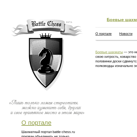
Боевые шахм
О портале
Новости
Боевые шахматы
— это не
свою хитрость, коварство
половинки доски сдвинутс
полководцы изначально зн
О портале
Шахматный портал battle-chess.ru
призван объединить не только