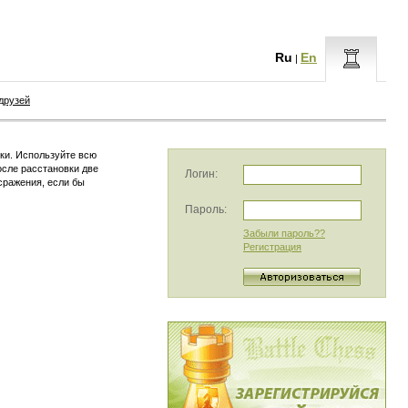
Ru
En
|
друзей
ки. Используйте всю
осле расстановки две
Логин:
сражения, если бы
Пароль:
Забыли пароль??
Регистрация