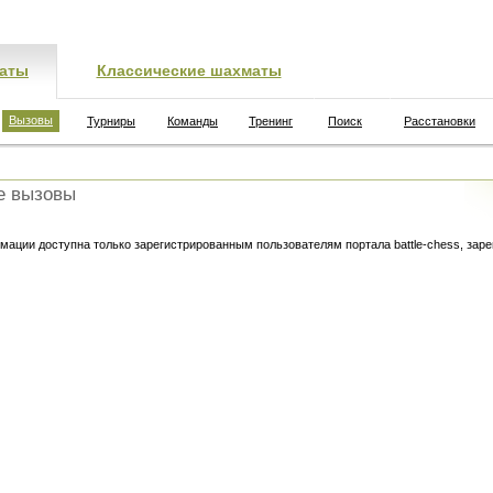
аты
Классические шахматы
Вызовы
Турниры
Команды
Тренинг
Поиск
Расстановки
е вызовы
ации доступна только зарегистрированным пользователям портала battle-chess, зар