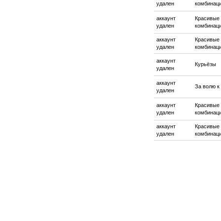
удален
комбинац
аккаунт
Красивые
удален
комбинац
аккаунт
Красивые
удален
комбинац
аккаунт
Курьёзы
удален
аккаунт
За волю к
удален
аккаунт
Красивые
удален
комбинац
аккаунт
Красивые
удален
комбинац