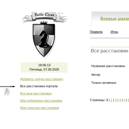
Боевые шахм
Правила
Игры
Все расстановки
18:06:13
Название расстановки:
Пятница, 07.08.2026
Автор:
Добавить новую расстановку
Только активные:
Все расстановки портала
Все мои расстановки
Страницы:
1
|
2
|
3
|
4
|
5
|
Мои избранные расстановки
Мои скрытые расстановки