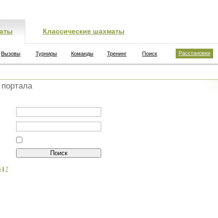
аты
Классические шахматы
Расстановки
Вызовы
Турниры
Команды
Тренинг
Поиск
 портала
6
|
7