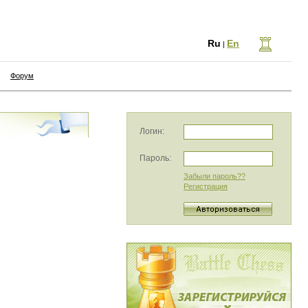
Ru
En
|
Форум
Логин:
Пароль:
Забыли пароль??
Регистрация