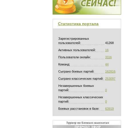
Статистика портала
Зарегистрированных
пользователей:
41268
Активных пользователей:
16
Пользователи онлайн:
3116
Команд:
44
Сыграно боевых партий:
162816
Сыграно классических партий:
253097
Незавершенных боевых
партий:
0
Незавершенных классических
партий:
0
Боевых расстановок в базе:
63919