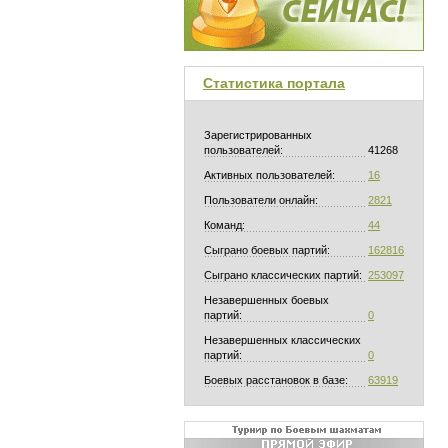
Статистика портала
Зарегистрированных
пользователей:
41268
Активных пользователей:
16
Пользователи онлайн:
2821
Команд:
44
Сыграно боевых партий:
162816
Сыграно классических партий:
253097
Незавершенных боевых
партий:
0
Незавершенных классических
партий:
0
Боевых расстановок в базе:
63919