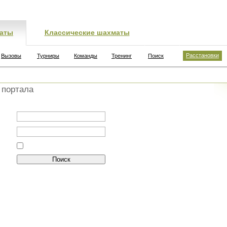
аты
Классические шахматы
Расстановки
Вызовы
Турниры
Команды
Тренинг
Поиск
 портала