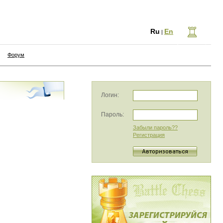
Ru
En
|
Форум
Логин:
Пароль:
Забыли пароль??
Регистрация