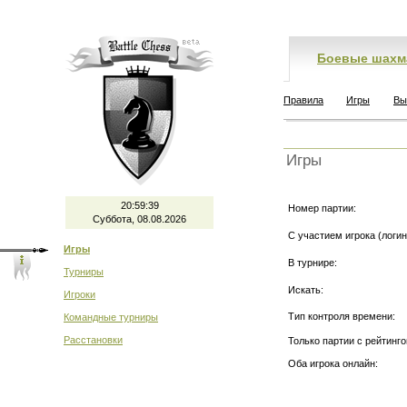
Боевые шахм
Правила
Игры
Вы
Игры
20:59:39
Номер партии:
Суббота, 08.08.2026
С участием игрока (логин
Игры
В турнире:
Турниры
Искать:
Игроки
Тип контроля времени:
Командные турниры
Расстановки
Только партии с рейтинго
Оба игрока онлайн: