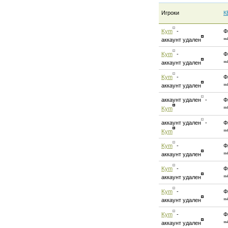
Игроки
К
Kym
-
Ф
=
аккаунт удален
Kym
-
Ф
=
аккаунт удален
Kym
-
Ф
=
аккаунт удален
аккаунт удален
-
Ф
=
Kym
аккаунт удален
-
Ф
=
Kym
Kym
-
Ф
=
аккаунт удален
Kym
-
Ф
=
аккаунт удален
Kym
-
Ф
=
аккаунт удален
Kym
-
Ф
=
аккаунт удален