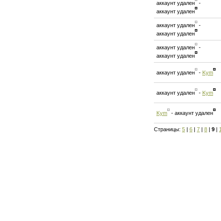
аккаунт удален
-
аккаунт удален
аккаунт удален
-
аккаунт удален
аккаунт удален
-
аккаунт удален
аккаунт удален
-
Kym
аккаунт удален
-
Kym
Kym
-
аккаунт удален
Страницы:
5
|
6
|
7
|
8
|
9
|