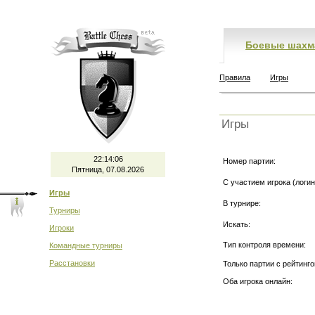
Боевые шахм
Правила
Игры
Игры
22:14:06
Номер партии:
Пятница, 07.08.2026
С участием игрока (логин
Игры
В турнире:
Турниры
Искать:
Игроки
Тип контроля времени:
Командные турниры
Расстановки
Только партии с рейтинго
Оба игрока онлайн: