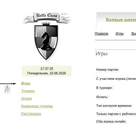
Боевые шахм
Правила
Игры
Вы
Игры
17:37:25
Номер партии:
Понедельник, 10.08.2026
С участием игрока (логин
Игры
В турнире:
Турниры
Искать:
Игроки
Тип контроля времени:
Командные турниры
Расстановки
Только партии с рейтинго
Оба игрока онлайн: