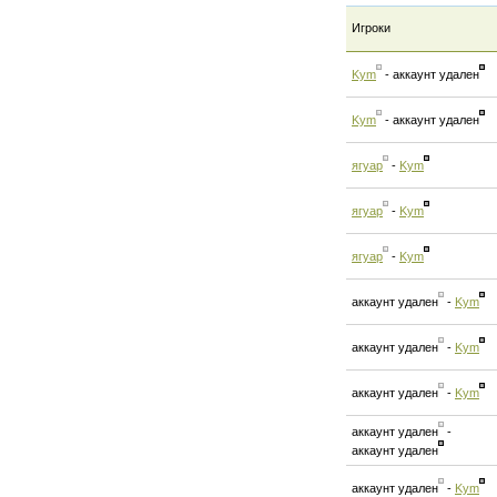
Игроки
Kym
-
аккаунт удален
Kym
-
аккаунт удален
ягуар
-
Kym
ягуар
-
Kym
ягуар
-
Kym
аккаунт удален
-
Kym
аккаунт удален
-
Kym
аккаунт удален
-
Kym
аккаунт удален
-
аккаунт удален
аккаунт удален
-
Kym