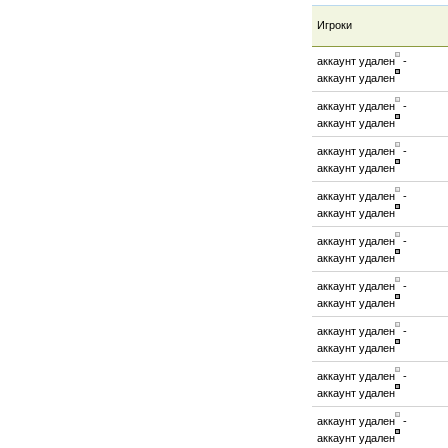
Игроки
аккаунт удален
-
аккаунт удален
аккаунт удален
-
аккаунт удален
аккаунт удален
-
аккаунт удален
аккаунт удален
-
аккаунт удален
аккаунт удален
-
аккаунт удален
аккаунт удален
-
аккаунт удален
аккаунт удален
-
аккаунт удален
аккаунт удален
-
аккаунт удален
аккаунт удален
-
аккаунт удален