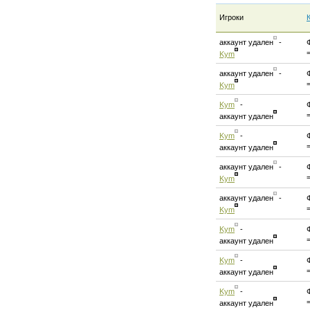
Игроки
аккаунт удален
-
Kym
аккаунт удален
-
Kym
Kym
-
аккаунт удален
Kym
-
аккаунт удален
аккаунт удален
-
Kym
аккаунт удален
-
Kym
Kym
-
аккаунт удален
Kym
-
аккаунт удален
Kym
-
аккаунт удален