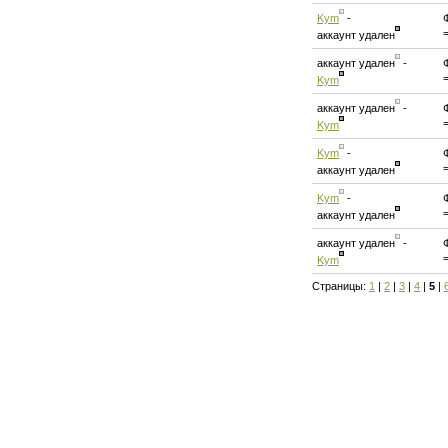
Kym
-
аккаунт удален
аккаунт удален
-
Kym
аккаунт удален
-
Kym
Kym
-
аккаунт удален
Kym
-
аккаунт удален
аккаунт удален
-
Kym
Страницы:
1
|
2
|
3
|
4
|
5
|