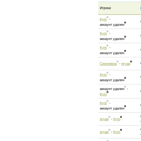
Игроки
Kym
-
аккаунт удален
Kym
-
аккаунт удален
Kym
-
аккаунт удален
Сергеевна
-
ягуар
Kym
-
аккаунт удален
аккаунт удален
-
Kym
Kym
-
аккаунт удален
ягуар
-
Kym
ягуар
-
Kym