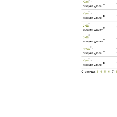
Kym
-
аккаунт удален
Kym
-
аккаунт удален
Kym
-
аккаунт удален
Kym
-
аккаунт удален
ягуар
-
аккаунт удален
Kym
-
аккаунт удален
Страницы:
3
|
4
|
5
|
6
|
7
|