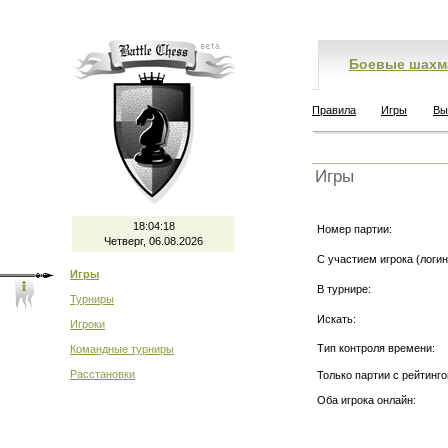
Боевые шахм
Правила
Игры
Вы
Игры
18:04:18
Номер партии:
Четверг, 06.08.2026
С участием игрока (логин
Игры
В турнире:
Турниры
Искать:
Игроки
Тип контроля времени:
Командные турниры
Расстановки
Только партии с рейтинго
Оба игрока онлайн: