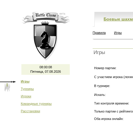
Боевые шахм
Правила
Игры
Игры
08:00:08
Номер партии:
Пятница, 07.08.2026
С участием игрока (логин
Игры
В турнире:
Турниры
Искать:
Игроки
Тип контроля времени:
Командные турниры
Расстановки
Только партии с рейтинго
Оба игрока онлайн: