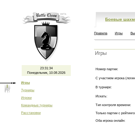
Боевые шахм
Правила
Игры
Вы
Игры
23:31:34
Номер партии:
Понедельник, 10.08.2026
С участием игрока (логин
Игры
В турнире:
Турниры
Искать:
Игроки
Тип контроля времени:
Командные турниры
Расстановки
Только партии с рейтинго
Оба игрока онлайн: