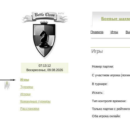
Боевые шахм
Правила
Игры
Вы
Игры
07:13:12
Номер партии:
Воскресенье, 09.08.2026
С участием игрока (логин
Игры
В турнире:
Турниры
Искать:
Игроки
Тип контроля времени:
Командные турниры
Расстановки
Только партии с рейтинго
Оба игрока онлайн: