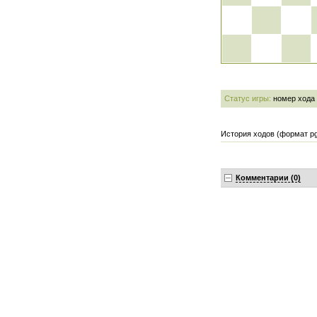
Статус игры:
номер хода
История ходов (формат pg
Комментарии (0)