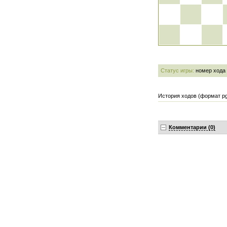
Статус игры:
номер хода
История ходов (формат pg
Комментарии (0)