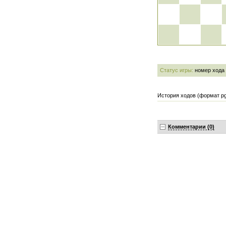
Статус игры:
номер хода
История ходов (формат pg
Комментарии (0)