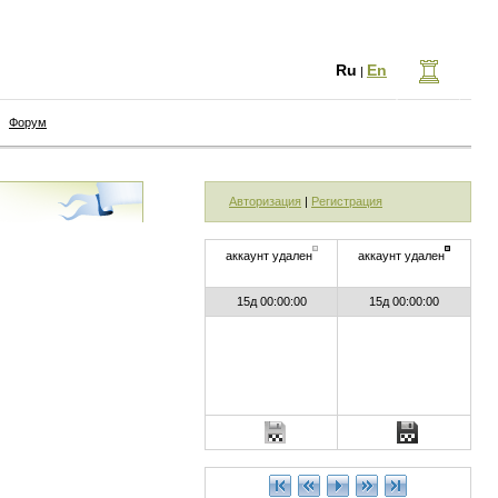
Ru
En
|
Форум
Авторизация
|
Регистрация
аккаунт удален
аккаунт удален
15д 00:00:00
15д 00:00:00