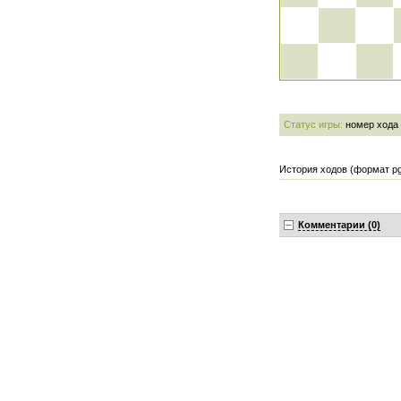
Статус игры:
номер хода
История ходов (формат pg
Комментарии (0)