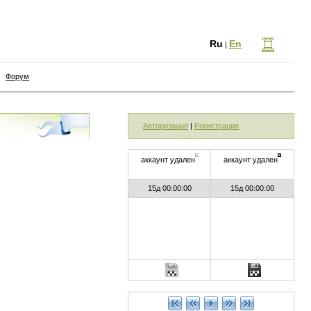
Ru
En
|
Форум
Авторизация
|
Регистрация
аккаунт удален
аккаунт удален
15д 00:00:00
15д 00:00:00