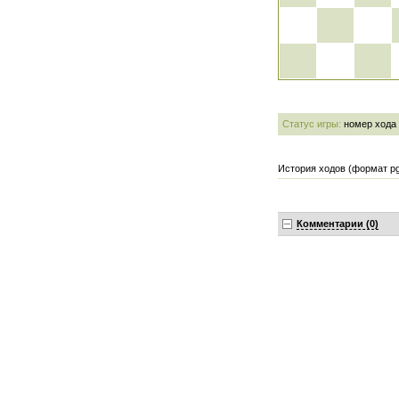
Статус игры:
номер хода
История ходов (формат pg
Комментарии (0)