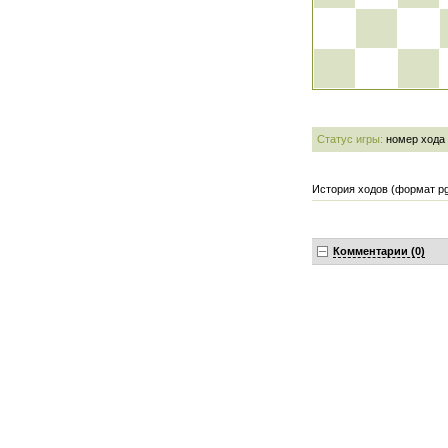
Статус игры:
номер хода
История ходов (формат pg
Комментарии (0)