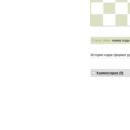
Статус игры:
номер хода
История ходов (формат pg
Комментарии (0)