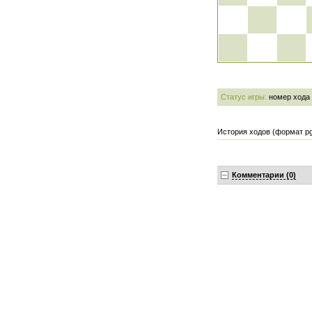
Статус игры:
номер хода
История ходов (формат pg
Комментарии (0)