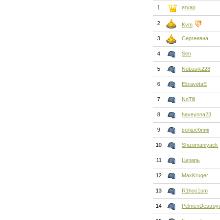
1
ягуар
2
Kym
3
Сергеевна
4
Sen
5
Nubasik228
6
ElizavetaE
7
NoTill
8
haveyona23
9
волшебник
10
Shizomaniyack
11
Цезарь
12
MaxKruger
13
R1hoc1um
14
PelmenDestroy