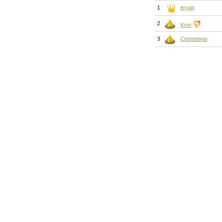
1
ягуар
2
Kym
3
Сергеевна