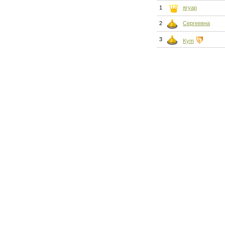
1
ягуар
2
Сергеевна
3
Kym