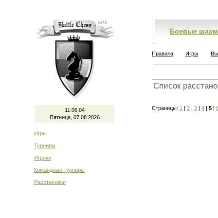
Боевые шахм
Правила
Игры
Вы
Список расстано
Страницы:
1
|
2
|
3
|
4
|
5
|
11:06:04
Пятница, 07.08.2026
Игры
Турниры
Игроки
Командные турниры
Расстановки