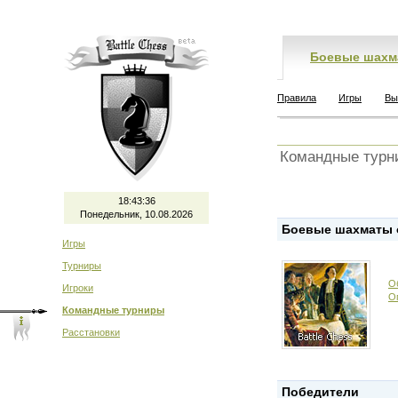
Боевые шахм
Правила
Игры
Вы
Командные турн
18:43:36
Понедельник, 10.08.2026
Боевые шахматы о
Игры
Турниры
О
Игроки
О
Командные турниры
Расстановки
Победители