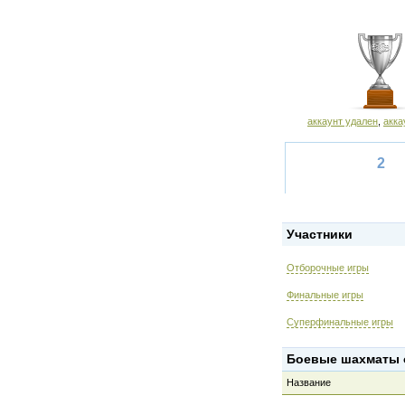
аккаунт удален
,
акка
2
Участники
Отборочные игры
Финальные игры
Суперфинальные игры
Боевые шахматы 
Название