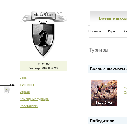
Боевые шахм
Правила
Игры
Вы
Турниры
15:20:07
Четверг, 06.08.2026
Боевые шахматы 
Игры
Турниры
О
Игроки
О
Командные турниры
Расстановки
Победители