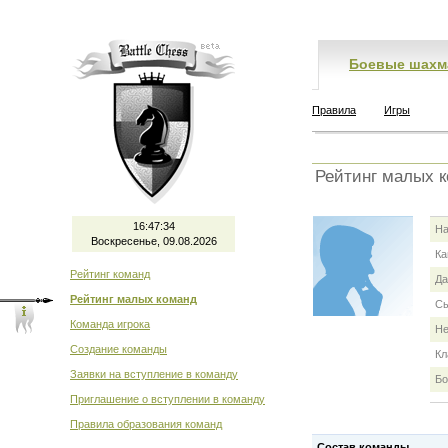
Боевые шахм
Правила
Игры
Рейтинг малых 
16:47:34
На
Воскресенье, 09.08.2026
Ка
Рейтинг команд
Да
Рейтинг малых команд
Сы
Команда игрока
Не
Создание команды
Кл
Заявки на вступление в команду
Бо
Приглашение о вступлении в команду
Правила образования команд
Состав команды