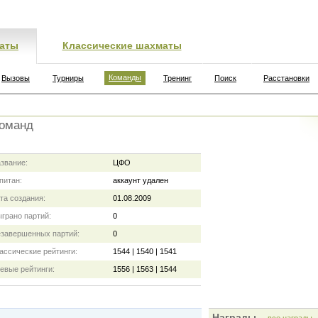
аты
Классические шахматы
Команды
Вызовы
Турниры
Тренинг
Поиск
Расстановки
команд
звание:
ЦФО
питан:
аккаунт удален
та создания:
01.08.2009
грано партий:
0
завершенных партий:
0
ассические рейтинги:
1544 | 1540 | 1541
евые рейтинги:
1556 | 1563 | 1544
Награды