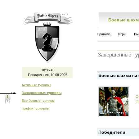
Боевые шахм
Правила
Игры
Вы
Завершенные ту
18:35:45
Понедельник, 10.08.2026
Боевые шахматы о
Активные турниры
Завершенные турниры
О
Все боевые турниры
О
График турниров
Победители