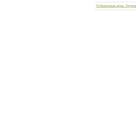
Отборочные игры. Группа