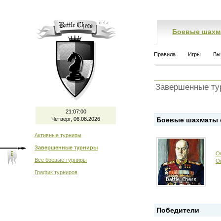
Боевые шахм
Правила
Игры
Вы
Завершенные ту
21:07:00
Четверг, 06.08.2026
Боевые шахматы о
Активные турниры
Завершенные турниры
О
Все боевые турниры
О
График турниров
Победители